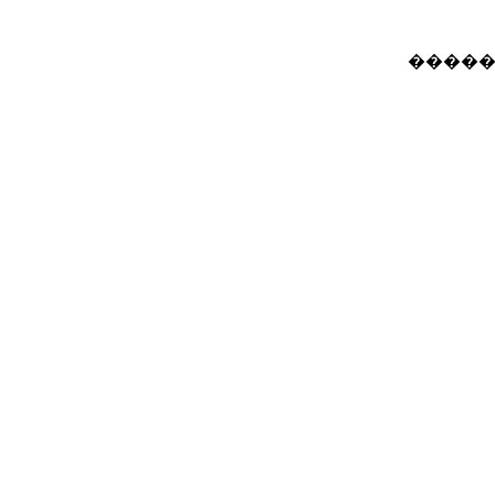
�����