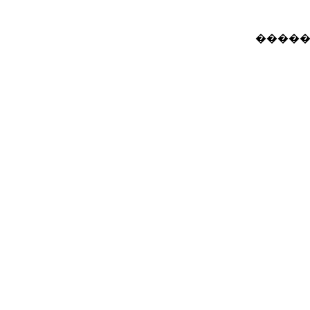
�����