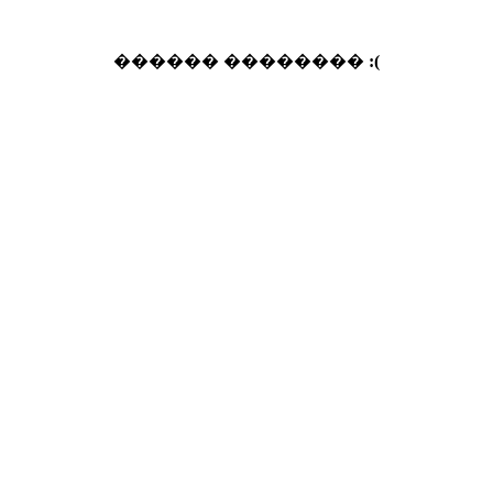
������ ��������
:(