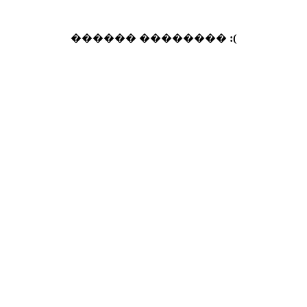
������ ��������
:(